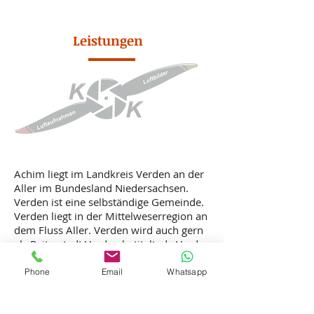
Leistungen
Achim liegt im Landkreis Verden an der
Aller im Bundesland Niedersachsen.
Verden ist eine selbständige Gemeinde.
Verden liegt in der Mittelweserregion an
dem Fluss Aller. Verden wird auch gern
als Reiterstadt Verden betitelt, da Verden
eine Hochburg im Pferdesport und in
der Pferdezucht ist. Zur Stadt Verden
Phone
Email
Whatsapp
gehören sieben Ortschaften Borstel,
Dauelsen, Döhlbergen-Hutbergen, Eitze,