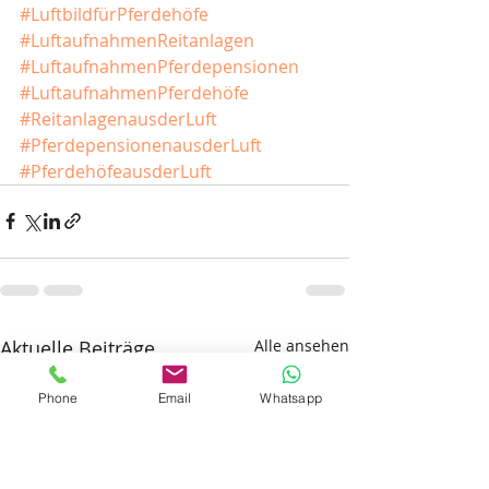
#LuftbildfürPferdehöfe
#LuftaufnahmenReitanlagen
#LuftaufnahmenPferdepensionen
#LuftaufnahmenPferdehöfe
#ReitanlagenausderLuft
#PferdepensionenausderLuft
#PferdehöfeausderLuft
Aktuelle Beiträge
Alle ansehen
Phone
Email
Whatsapp